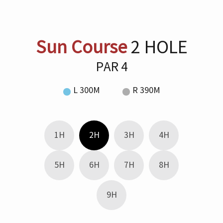
Sun Course
2 HOLE
PAR 4
L 300M
R 390M
1H
2H
3H
4H
5H
6H
7H
8H
9H