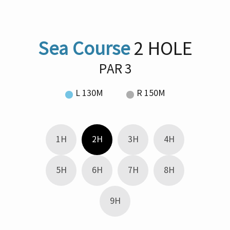
Sea Course
2 HOLE
PAR 3
L 130M
R 150M
1H
2H
3H
4H
5H
6H
7H
8H
9H