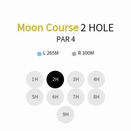
Moon Course
2 HOLE
PAR 4
L 265M
R 300M
1H
2H
3H
4H
5H
6H
7H
8H
9H