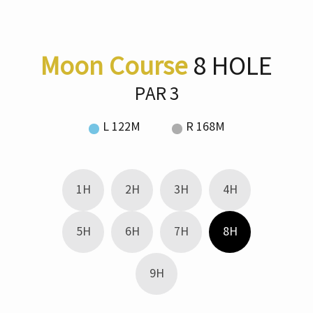
Moon Course
8 HOLE
PAR 3
L 122M
R 168M
1H
2H
3H
4H
5H
6H
7H
8H
9H