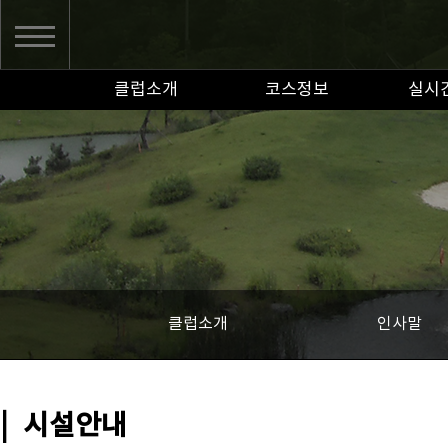
클럽소개
코스정보
실시
클럽소개
인사말
|
시설안내