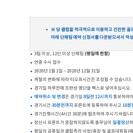
※ 당 클럽을 적극적으로 이용하고 건전한 골
아래 단체팀 예약 신청서를 다운받으셔서 작
3팀 이상, 12인 이상 단체팀
(평일에 한함)
연중 수시 접수
2020년 1월 1일 ~ 2020년 12월 31일
계절의 변화에 따라 티오프시간은 조정될 수 있습니다.
경기일 하루전에 조편성 명단을 팩스로 넣어주십시오.
예약취소 및 변경
은 경기일
8일전 12시까지
통보하여야 
경기시간
30분전까지
프론트에 등록하여 주시고
10분
경기진행시간(4시간 30분)에 협조하여 주시기 바랍니다
정산시 프론트가 혼잡하지않도록 총무님이
일괄정산
하
평일의 공휴일과 클럽측의 사정(휴장 및 골프대회등)에 