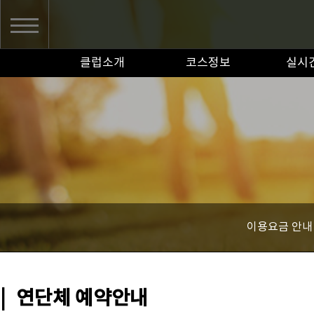
클럽소개
코스정보
실시
이용요금 안내
|
연단체 예약안내