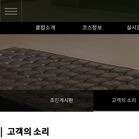
클럽소개
코스정보
실시
조인게시판
고객의 소리
|
고객의 소리