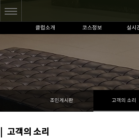
클럽소개
코스정보
실시
조인게시판
고객의 소리
|
고객의 소리