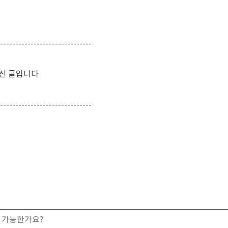
------------------------------
성하신 글입니다
------------------------------
 가능한가요?