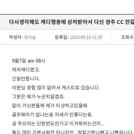
다시생각해도 캐디행동에 상처받아서 다신 경주 CC 안
작성자 :
등록일 :
조회수 
한이슬
2023.09.19 11:29
9월7일 am 08시
여자캐디였고.
긴말안합니다.
라운딩 경험 많이 없어서 게스트로 갔습니다.
그분은 제가 누군지알겠죠.
같이 가신분들께 제가 티샷하고있을때
골프웨어가 없냐는둥 자세가 안좋다는둥.
공 주으러는 단한번도안가고 이거뭐하는건지...
필드 많이 가본사람은 아니지만...정말기분나쁘고 나빴습니다.