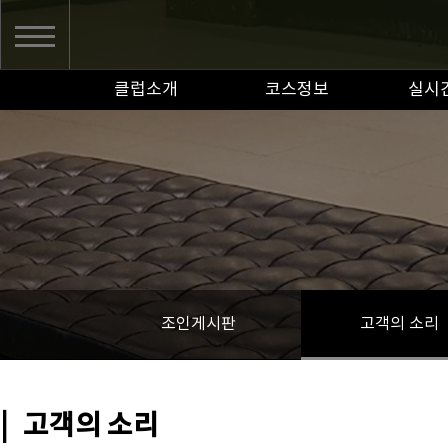
클럽소개
코스정보
실시
조인게시판
고객의 소리
|
고객의 소리