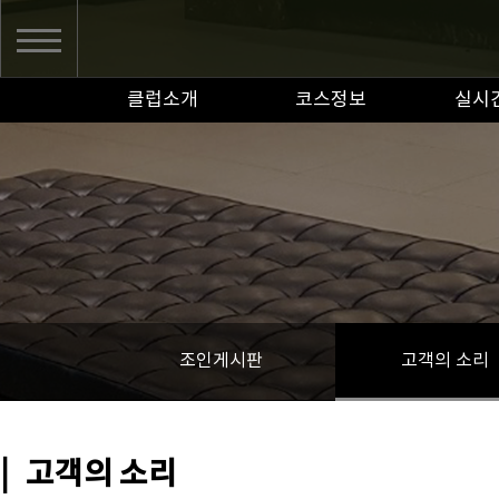
클럽소개
코스정보
실시
조인게시판
고객의 소리
|
고객의 소리