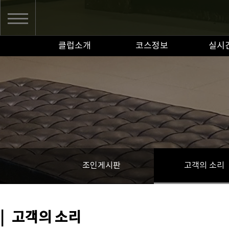
클럽소개
코스정보
실시
조인게시판
고객의 소리
|
고객의 소리