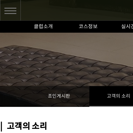
클럽소개
코스정보
실시
조인게시판
고객의 소리
|
고객의 소리