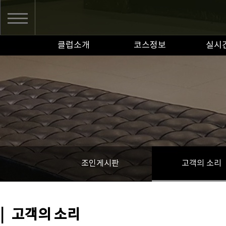
클럽소개
코스정보
실시
조인게시판
고객의 소리
|
고객의 소리