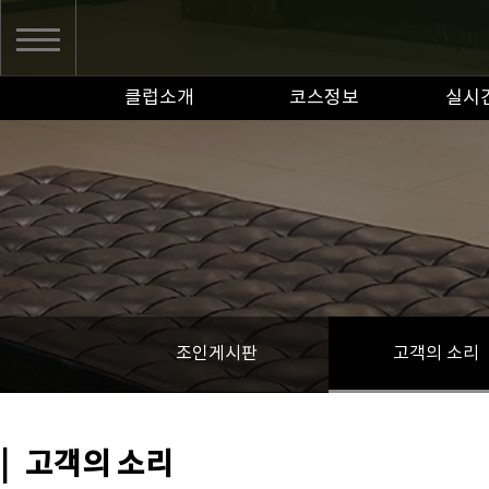
클럽소개
코스정보
실시
조인게시판
고객의 소리
|
고객의 소리