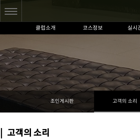
클럽소개
코스정보
실시
조인게시판
고객의 소리
|
고객의 소리