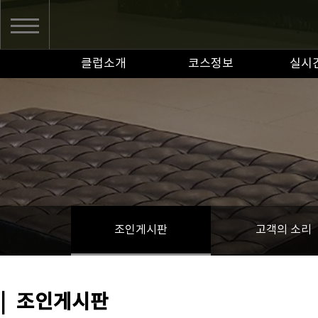
클럽소개
코스정보
실시
조인게시판
고객의 소리
|
조인게시판