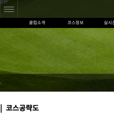
클럽소개
코스정보
실시
|
코스공략도