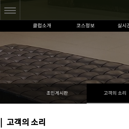
클럽소개
코스정보
실시
조인게시판
고객의 소리
|
고객의 소리