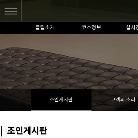
클럽소개
코스정보
실시
조인게시판
고객의 소리
|
조인게시판