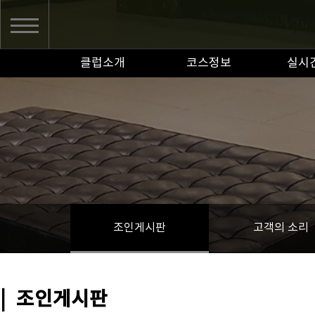
클럽소개
코스정보
실시
조인게시판
고객의 소리
|
조인게시판