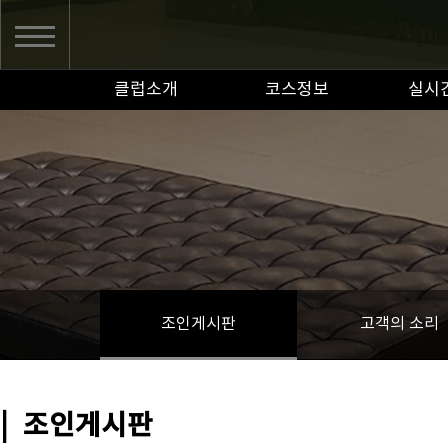
클럽소개
코스정보
실시
조인게시판
고객의 소리
|
조인게시판