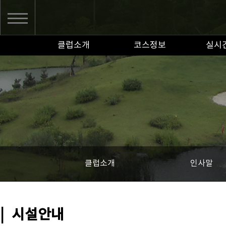
클럽소개
코스정보
실시
클럽소개
인사말
|
시설안내